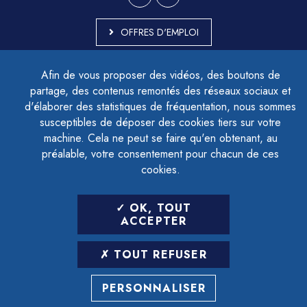
OFFRES D'EMPLOI
MARCHÉS PUBLICS
Afin de vous proposer des vidéos, des boutons de
ACCESSIBILITÉ - PARTIELLEMENT CONFORME
partage, des contenus remontés des réseaux sociaux et
PLAN DU SITE
d'élaborer des statistiques de fréquentation, nous sommes
MENTIONS LÉGALES
CONTACTER LE DÉLÉGUÉ À LA PROTECTION DES DONNÉES
susceptibles de déposer des cookies tiers sur votre
GESTION DES COOKIES
machine. Cela ne peut se faire qu'en obtenant, au
préalable, votre consentement pour chacun de ces
cookies.
LETTRE D'INFORMATION
OK, TOUT
SAISIR VOTRE ADRESSE E-MAIL
ACCEPTER
POUR VOUS INSCRIRE :
TOUT REFUSER
ARCHIVES
DÉSINSCRIPTION
PERSONNALISER