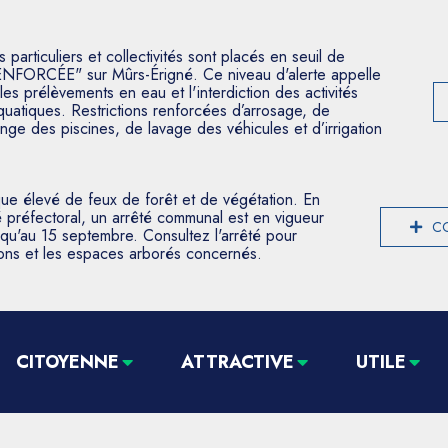
articuliers et collectivités sont placés en seuil de
ENFORCÉE" sur Mûrs-Érigné. Ce niveau d'alerte appelle
les prélèvements en eau et l'interdiction des activités
aquatiques. Restrictions renforcées d’arrosage, de
nge des piscines, de lavage des véhicules et d’irrigation
que élevé de feux de forêt et de végétation. En
 préfectoral, un arrêté communal est en vigueur
CO
usqu'au 15 septembre. Consultez l'arrêté pour
tions et les espaces arborés concernés.
CITOYENNE
ATTRACTIVE
UTILE