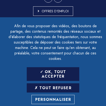
OFFRES D'EMPLOI
MARCHÉS PUBLICS
Afin de vous proposer des vidéos, des boutons de
ACCESSIBILITÉ - PARTIELLEMENT CONFORME
partage, des contenus remontés des réseaux sociaux et
PLAN DU SITE
d'élaborer des statistiques de fréquentation, nous sommes
MENTIONS LÉGALES
CONTACTER LE DÉLÉGUÉ À LA PROTECTION DES DONNÉES
susceptibles de déposer des cookies tiers sur votre
GESTION DES COOKIES
machine. Cela ne peut se faire qu'en obtenant, au
préalable, votre consentement pour chacun de ces
cookies.
LETTRE D'INFORMATION
OK, TOUT
SAISIR VOTRE ADRESSE E-MAIL
ACCEPTER
POUR VOUS INSCRIRE :
TOUT REFUSER
ARCHIVES
DÉSINSCRIPTION
PERSONNALISER