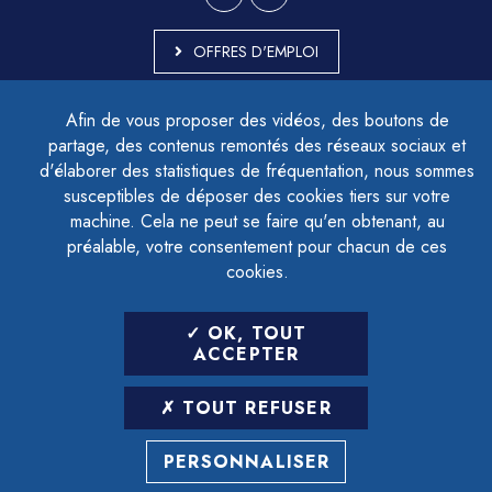
OFFRES D'EMPLOI
MARCHÉS PUBLICS
Afin de vous proposer des vidéos, des boutons de
ACCESSIBILITÉ - PARTIELLEMENT CONFORME
partage, des contenus remontés des réseaux sociaux et
PLAN DU SITE
d'élaborer des statistiques de fréquentation, nous sommes
MENTIONS LÉGALES
CONTACTER LE DÉLÉGUÉ À LA PROTECTION DES DONNÉES
susceptibles de déposer des cookies tiers sur votre
GESTION DES COOKIES
machine. Cela ne peut se faire qu'en obtenant, au
préalable, votre consentement pour chacun de ces
cookies.
LETTRE D'INFORMATION
OK, TOUT
SAISIR VOTRE ADRESSE E-MAIL
ACCEPTER
POUR VOUS INSCRIRE :
TOUT REFUSER
ARCHIVES
DÉSINSCRIPTION
PERSONNALISER