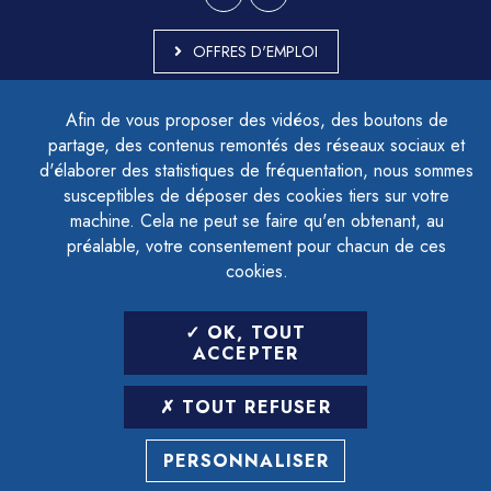
OFFRES D'EMPLOI
MARCHÉS PUBLICS
Afin de vous proposer des vidéos, des boutons de
ACCESSIBILITÉ - PARTIELLEMENT CONFORME
partage, des contenus remontés des réseaux sociaux et
PLAN DU SITE
d'élaborer des statistiques de fréquentation, nous sommes
MENTIONS LÉGALES
CONTACTER LE DÉLÉGUÉ À LA PROTECTION DES DONNÉES
susceptibles de déposer des cookies tiers sur votre
GESTION DES COOKIES
machine. Cela ne peut se faire qu'en obtenant, au
préalable, votre consentement pour chacun de ces
cookies.
LETTRE D'INFORMATION
OK, TOUT
SAISIR VOTRE ADRESSE E-MAIL
ACCEPTER
POUR VOUS INSCRIRE :
TOUT REFUSER
ARCHIVES
DÉSINSCRIPTION
PERSONNALISER