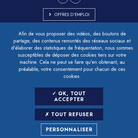
OFFRES D'EMPLOI
MARCHÉS PUBLICS
Afin de vous proposer des vidéos, des boutons de
ACCESSIBILITÉ - PARTIELLEMENT CONFORME
partage, des contenus remontés des réseaux sociaux et
PLAN DU SITE
d'élaborer des statistiques de fréquentation, nous sommes
MENTIONS LÉGALES
CONTACTER LE DÉLÉGUÉ À LA PROTECTION DES DONNÉES
susceptibles de déposer des cookies tiers sur votre
GESTION DES COOKIES
machine. Cela ne peut se faire qu'en obtenant, au
préalable, votre consentement pour chacun de ces
cookies.
LETTRE D'INFORMATION
OK, TOUT
SAISIR VOTRE ADRESSE E-MAIL
ACCEPTER
POUR VOUS INSCRIRE :
TOUT REFUSER
ARCHIVES
DÉSINSCRIPTION
PERSONNALISER