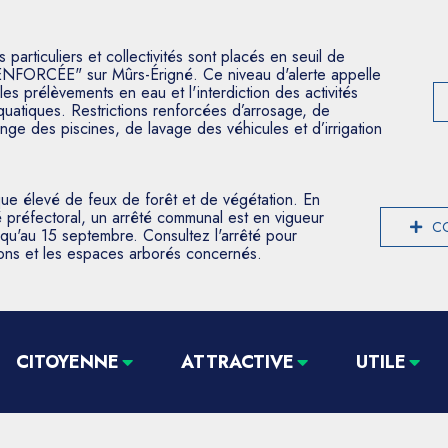
articuliers et collectivités sont placés en seuil de
ENFORCÉE" sur Mûrs-Érigné. Ce niveau d'alerte appelle
les prélèvements en eau et l'interdiction des activités
aquatiques. Restrictions renforcées d’arrosage, de
nge des piscines, de lavage des véhicules et d’irrigation
que élevé de feux de forêt et de végétation. En
 préfectoral, un arrêté communal est en vigueur
CO
usqu'au 15 septembre. Consultez l'arrêté pour
tions et les espaces arborés concernés.
CITOYENNE
ATTRACTIVE
UTILE