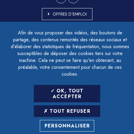
OFFRES D'EMPLOI
MARCHÉS PUBLICS
Afin de vous proposer des vidéos, des boutons de
ACCESSIBILITÉ - PARTIELLEMENT CONFORME
partage, des contenus remontés des réseaux sociaux et
PLAN DU SITE
d'élaborer des statistiques de fréquentation, nous sommes
MENTIONS LÉGALES
CONTACTER LE DÉLÉGUÉ À LA PROTECTION DES DONNÉES
susceptibles de déposer des cookies tiers sur votre
GESTION DES COOKIES
machine. Cela ne peut se faire qu'en obtenant, au
préalable, votre consentement pour chacun de ces
cookies.
LETTRE D'INFORMATION
OK, TOUT
SAISIR VOTRE ADRESSE E-MAIL
ACCEPTER
POUR VOUS INSCRIRE :
TOUT REFUSER
ARCHIVES
DÉSINSCRIPTION
PERSONNALISER