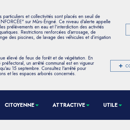
articuliers et collectivités sont placés en seuil de
ENFORCÉE" sur Mûrs-Érigné. Ce niveau d'alerte appelle
les prélèvements en eau et l'interdiction des activités
aquatiques. Restrictions renforcées d’arrosage, de
nge des piscines, de lavage des véhicules et d’irrigation
que élevé de feux de forêt et de végétation. En
 préfectoral, un arrêté communal est en vigueur
CO
usqu'au 15 septembre. Consultez l'arrêté pour
tions et les espaces arborés concernés.
CITOYENNE
ATTRACTIVE
UTILE