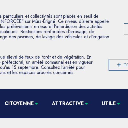
articuliers et collectivités sont placés en seuil de
ENFORCÉE" sur Mûrs-Érigné. Ce niveau d'alerte appelle
les prélèvements en eau et l'interdiction des activités
aquatiques. Restrictions renforcées d’arrosage, de
nge des piscines, de lavage des véhicules et d’irrigation
que élevé de feux de forêt et de végétation. En
 préfectoral, un arrêté communal est en vigueur
CO
usqu'au 15 septembre. Consultez l'arrêté pour
tions et les espaces arborés concernés.
CITOYENNE
ATTRACTIVE
UTILE