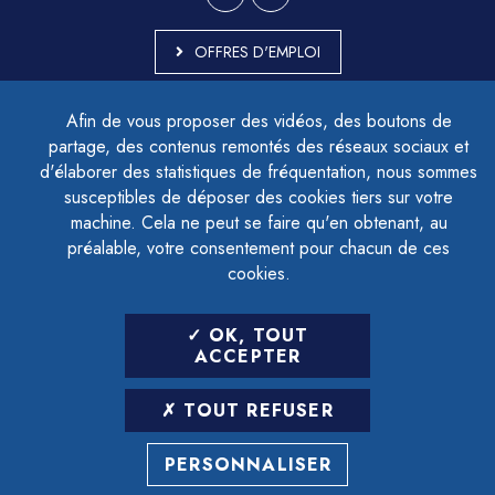
OFFRES D'EMPLOI
MARCHÉS PUBLICS
Afin de vous proposer des vidéos, des boutons de
ACCESSIBILITÉ - PARTIELLEMENT CONFORME
partage, des contenus remontés des réseaux sociaux et
PLAN DU SITE
d'élaborer des statistiques de fréquentation, nous sommes
MENTIONS LÉGALES
CONTACTER LE DÉLÉGUÉ À LA PROTECTION DES DONNÉES
susceptibles de déposer des cookies tiers sur votre
GESTION DES COOKIES
machine. Cela ne peut se faire qu'en obtenant, au
préalable, votre consentement pour chacun de ces
cookies.
LETTRE D'INFORMATION
OK, TOUT
SAISIR VOTRE ADRESSE E-MAIL
ACCEPTER
POUR VOUS INSCRIRE :
TOUT REFUSER
ARCHIVES
DÉSINSCRIPTION
PERSONNALISER