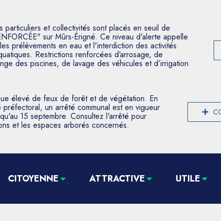
articuliers et collectivités sont placés en seuil de
ENFORCÉE" sur Mûrs-Érigné. Ce niveau d'alerte appelle
les prélèvements en eau et l'interdiction des activités
aquatiques. Restrictions renforcées d’arrosage, de
nge des piscines, de lavage des véhicules et d’irrigation
que élevé de feux de forêt et de végétation. En
 préfectoral, un arrêté communal est en vigueur
CO
usqu'au 15 septembre. Consultez l'arrêté pour
tions et les espaces arborés concernés.
CITOYENNE
ATTRACTIVE
UTILE