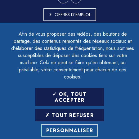
OFFRES D'EMPLOI
MARCHÉS PUBLICS
Afin de vous proposer des vidéos, des boutons de
ACCESSIBILITÉ - PARTIELLEMENT CONFORME
partage, des contenus remontés des réseaux sociaux et
PLAN DU SITE
d'élaborer des statistiques de fréquentation, nous sommes
MENTIONS LÉGALES
CONTACTER LE DÉLÉGUÉ À LA PROTECTION DES DONNÉES
susceptibles de déposer des cookies tiers sur votre
GESTION DES COOKIES
machine. Cela ne peut se faire qu'en obtenant, au
préalable, votre consentement pour chacun de ces
cookies.
LETTRE D'INFORMATION
OK, TOUT
SAISIR VOTRE ADRESSE E-MAIL
ACCEPTER
POUR VOUS INSCRIRE :
TOUT REFUSER
ARCHIVES
DÉSINSCRIPTION
PERSONNALISER