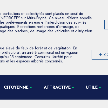
articuliers et collectivités sont placés en seuil de
ENFORCÉE" sur Mûrs-Érigné. Ce niveau d'alerte appelle
les prélèvements en eau et l'interdiction des activités
aquatiques. Restrictions renforcées d’arrosage, de
nge des piscines, de lavage des véhicules et d’irrigation
que élevé de feux de forêt et de végétation. En
 préfectoral, un arrêté communal est en vigueur
CO
usqu'au 15 septembre. Consultez l'arrêté pour
tions et les espaces arborés concernés.
CITOYENNE
ATTRACTIVE
UTILE