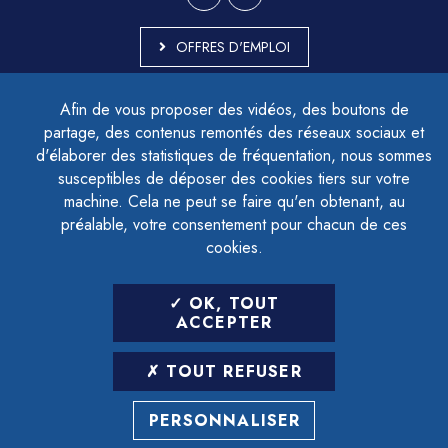
OFFRES D'EMPLOI
MARCHÉS PUBLICS
Afin de vous proposer des vidéos, des boutons de
ACCESSIBILITÉ - PARTIELLEMENT CONFORME
partage, des contenus remontés des réseaux sociaux et
PLAN DU SITE
d'élaborer des statistiques de fréquentation, nous sommes
MENTIONS LÉGALES
CONTACTER LE DÉLÉGUÉ À LA PROTECTION DES DONNÉES
susceptibles de déposer des cookies tiers sur votre
GESTION DES COOKIES
machine. Cela ne peut se faire qu'en obtenant, au
préalable, votre consentement pour chacun de ces
cookies.
LETTRE D'INFORMATION
OK, TOUT
SAISIR VOTRE ADRESSE E-MAIL
ACCEPTER
POUR VOUS INSCRIRE :
TOUT REFUSER
ARCHIVES
DÉSINSCRIPTION
PERSONNALISER