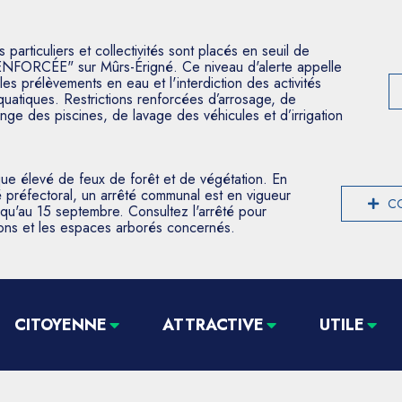
articuliers et collectivités sont placés en seuil de
ENFORCÉE" sur Mûrs-Érigné. Ce niveau d'alerte appelle
les prélèvements en eau et l'interdiction des activités
aquatiques. Restrictions renforcées d’arrosage, de
nge des piscines, de lavage des véhicules et d’irrigation
que élevé de feux de forêt et de végétation. En
 préfectoral, un arrêté communal est en vigueur
CO
usqu'au 15 septembre. Consultez l'arrêté pour
tions et les espaces arborés concernés.
CITOYENNE
ATTRACTIVE
UTILE