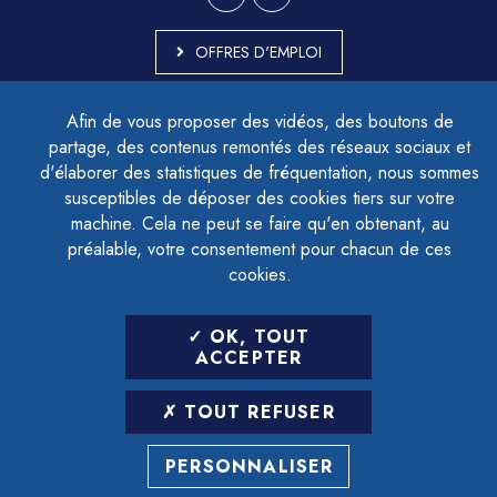
OFFRES D'EMPLOI
MARCHÉS PUBLICS
Afin de vous proposer des vidéos, des boutons de
ACCESSIBILITÉ - PARTIELLEMENT CONFORME
partage, des contenus remontés des réseaux sociaux et
PLAN DU SITE
d'élaborer des statistiques de fréquentation, nous sommes
MENTIONS LÉGALES
CONTACTER LE DÉLÉGUÉ À LA PROTECTION DES DONNÉES
susceptibles de déposer des cookies tiers sur votre
GESTION DES COOKIES
machine. Cela ne peut se faire qu'en obtenant, au
préalable, votre consentement pour chacun de ces
cookies.
LETTRE D'INFORMATION
OK, TOUT
SAISIR VOTRE ADRESSE E-MAIL
ACCEPTER
POUR VOUS INSCRIRE :
TOUT REFUSER
ARCHIVES
DÉSINSCRIPTION
PERSONNALISER