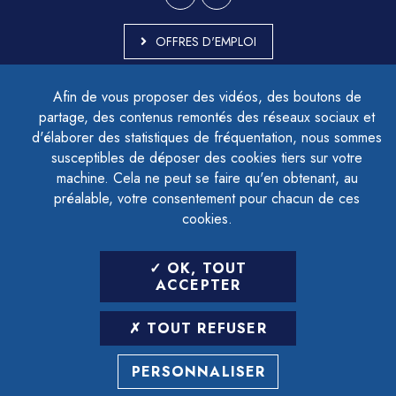
OFFRES D'EMPLOI
MARCHÉS PUBLICS
Afin de vous proposer des vidéos, des boutons de
ACCESSIBILITÉ - PARTIELLEMENT CONFORME
partage, des contenus remontés des réseaux sociaux et
PLAN DU SITE
d'élaborer des statistiques de fréquentation, nous sommes
MENTIONS LÉGALES
CONTACTER LE DÉLÉGUÉ À LA PROTECTION DES DONNÉES
susceptibles de déposer des cookies tiers sur votre
GESTION DES COOKIES
machine. Cela ne peut se faire qu'en obtenant, au
préalable, votre consentement pour chacun de ces
cookies.
LETTRE D'INFORMATION
OK, TOUT
SAISIR VOTRE ADRESSE E-MAIL
ACCEPTER
POUR VOUS INSCRIRE :
TOUT REFUSER
ARCHIVES
DÉSINSCRIPTION
PERSONNALISER