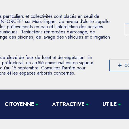
articuliers et collectivités sont placés en seuil de
ENFORCÉE" sur Mûrs-Érigné. Ce niveau d'alerte appelle
les prélèvements en eau et l'interdiction des activités
aquatiques. Restrictions renforcées d’arrosage, de
nge des piscines, de lavage des véhicules et d’irrigation
que élevé de feux de forêt et de végétation. En
 préfectoral, un arrêté communal est en vigueur
CO
usqu'au 15 septembre. Consultez l'arrêté pour
tions et les espaces arborés concernés.
CITOYENNE
ATTRACTIVE
UTILE