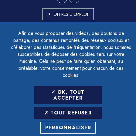
OFFRES D'EMPLOI
MARCHÉS PUBLICS
Afin de vous proposer des vidéos, des boutons de
ACCESSIBILITÉ - PARTIELLEMENT CONFORME
partage, des contenus remontés des réseaux sociaux et
PLAN DU SITE
d'élaborer des statistiques de fréquentation, nous sommes
MENTIONS LÉGALES
CONTACTER LE DÉLÉGUÉ À LA PROTECTION DES DONNÉES
susceptibles de déposer des cookies tiers sur votre
GESTION DES COOKIES
machine. Cela ne peut se faire qu'en obtenant, au
préalable, votre consentement pour chacun de ces
cookies.
LETTRE D'INFORMATION
OK, TOUT
SAISIR VOTRE ADRESSE E-MAIL
ACCEPTER
POUR VOUS INSCRIRE :
TOUT REFUSER
ARCHIVES
DÉSINSCRIPTION
PERSONNALISER