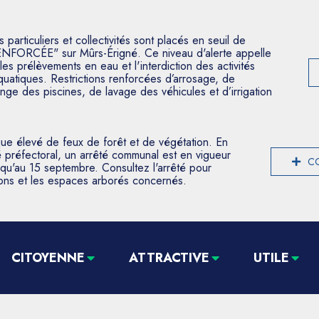
articuliers et collectivités sont placés en seuil de
ENFORCÉE" sur Mûrs-Érigné. Ce niveau d'alerte appelle
les prélèvements en eau et l'interdiction des activités
aquatiques. Restrictions renforcées d’arrosage, de
nge des piscines, de lavage des véhicules et d’irrigation
que élevé de feux de forêt et de végétation. En
 préfectoral, un arrêté communal est en vigueur
CO
usqu'au 15 septembre. Consultez l'arrêté pour
tions et les espaces arborés concernés.
CITOYENNE
ATTRACTIVE
UTILE