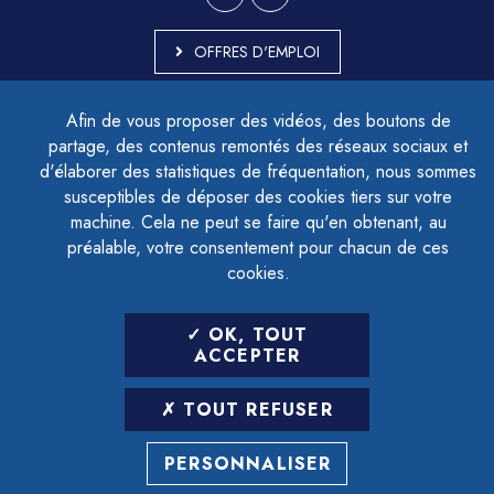
OFFRES D'EMPLOI
MARCHÉS PUBLICS
Afin de vous proposer des vidéos, des boutons de
ACCESSIBILITÉ - PARTIELLEMENT CONFORME
partage, des contenus remontés des réseaux sociaux et
PLAN DU SITE
d'élaborer des statistiques de fréquentation, nous sommes
MENTIONS LÉGALES
CONTACTER LE DÉLÉGUÉ À LA PROTECTION DES DONNÉES
susceptibles de déposer des cookies tiers sur votre
GESTION DES COOKIES
machine. Cela ne peut se faire qu'en obtenant, au
préalable, votre consentement pour chacun de ces
cookies.
LETTRE D'INFORMATION
OK, TOUT
SAISIR VOTRE ADRESSE E-MAIL
ACCEPTER
POUR VOUS INSCRIRE :
TOUT REFUSER
ARCHIVES
DÉSINSCRIPTION
PERSONNALISER