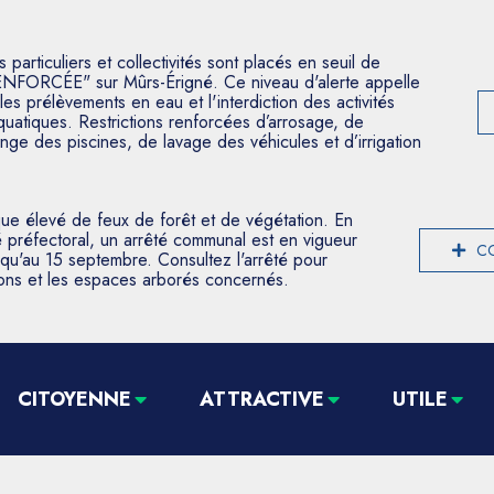
articuliers et collectivités sont placés en seuil de
ENFORCÉE" sur Mûrs-Érigné. Ce niveau d'alerte appelle
les prélèvements en eau et l'interdiction des activités
aquatiques. Restrictions renforcées d’arrosage, de
nge des piscines, de lavage des véhicules et d’irrigation
que élevé de feux de forêt et de végétation. En
 préfectoral, un arrêté communal est en vigueur
CO
usqu'au 15 septembre. Consultez l'arrêté pour
tions et les espaces arborés concernés.
CITOYENNE
ATTRACTIVE
UTILE