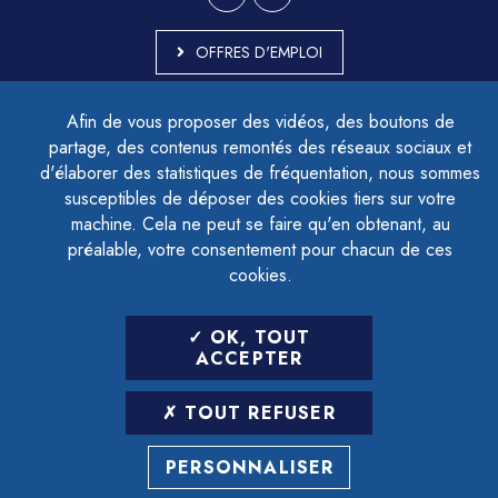
OFFRES D'EMPLOI
MARCHÉS PUBLICS
Afin de vous proposer des vidéos, des boutons de
ACCESSIBILITÉ - PARTIELLEMENT CONFORME
partage, des contenus remontés des réseaux sociaux et
PLAN DU SITE
d'élaborer des statistiques de fréquentation, nous sommes
MENTIONS LÉGALES
CONTACTER LE DÉLÉGUÉ À LA PROTECTION DES DONNÉES
susceptibles de déposer des cookies tiers sur votre
GESTION DES COOKIES
machine. Cela ne peut se faire qu'en obtenant, au
préalable, votre consentement pour chacun de ces
cookies.
LETTRE D'INFORMATION
OK, TOUT
SAISIR VOTRE ADRESSE E-MAIL
ACCEPTER
POUR VOUS INSCRIRE :
TOUT REFUSER
ARCHIVES
DÉSINSCRIPTION
PERSONNALISER