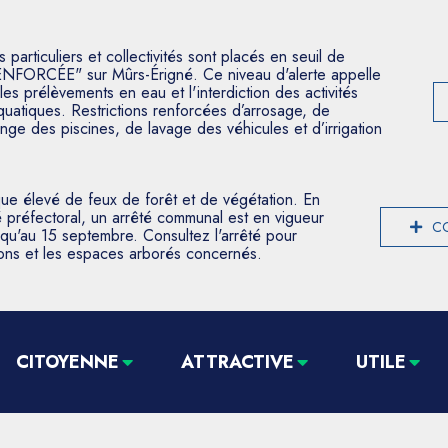
articuliers et collectivités sont placés en seuil de
ENFORCÉE" sur Mûrs-Érigné. Ce niveau d'alerte appelle
les prélèvements en eau et l'interdiction des activités
aquatiques. Restrictions renforcées d’arrosage, de
nge des piscines, de lavage des véhicules et d’irrigation
que élevé de feux de forêt et de végétation. En
 préfectoral, un arrêté communal est en vigueur
CO
usqu'au 15 septembre. Consultez l'arrêté pour
tions et les espaces arborés concernés.
CITOYENNE
ATTRACTIVE
UTILE