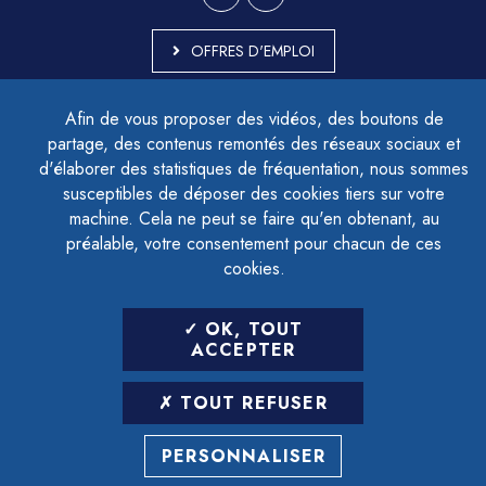
OFFRES D'EMPLOI
MARCHÉS PUBLICS
Afin de vous proposer des vidéos, des boutons de
ACCESSIBILITÉ - PARTIELLEMENT CONFORME
partage, des contenus remontés des réseaux sociaux et
PLAN DU SITE
d'élaborer des statistiques de fréquentation, nous sommes
MENTIONS LÉGALES
CONTACTER LE DÉLÉGUÉ À LA PROTECTION DES DONNÉES
susceptibles de déposer des cookies tiers sur votre
GESTION DES COOKIES
machine. Cela ne peut se faire qu'en obtenant, au
préalable, votre consentement pour chacun de ces
cookies.
LETTRE D'INFORMATION
OK, TOUT
SAISIR VOTRE ADRESSE E-MAIL
ACCEPTER
POUR VOUS INSCRIRE :
TOUT REFUSER
ARCHIVES
DÉSINSCRIPTION
PERSONNALISER