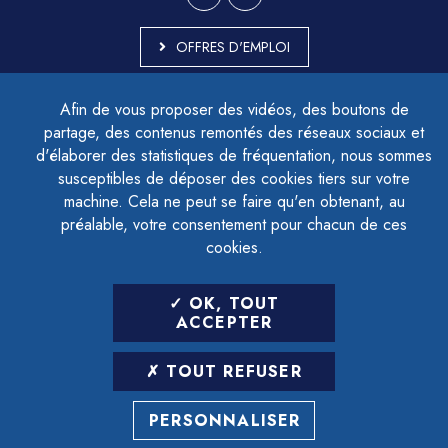
OFFRES D'EMPLOI
MARCHÉS PUBLICS
Afin de vous proposer des vidéos, des boutons de
ACCESSIBILITÉ - PARTIELLEMENT CONFORME
partage, des contenus remontés des réseaux sociaux et
PLAN DU SITE
d'élaborer des statistiques de fréquentation, nous sommes
MENTIONS LÉGALES
CONTACTER LE DÉLÉGUÉ À LA PROTECTION DES DONNÉES
susceptibles de déposer des cookies tiers sur votre
GESTION DES COOKIES
machine. Cela ne peut se faire qu'en obtenant, au
préalable, votre consentement pour chacun de ces
cookies.
LETTRE D'INFORMATION
OK, TOUT
SAISIR VOTRE ADRESSE E-MAIL
ACCEPTER
POUR VOUS INSCRIRE :
TOUT REFUSER
ARCHIVES
DÉSINSCRIPTION
PERSONNALISER