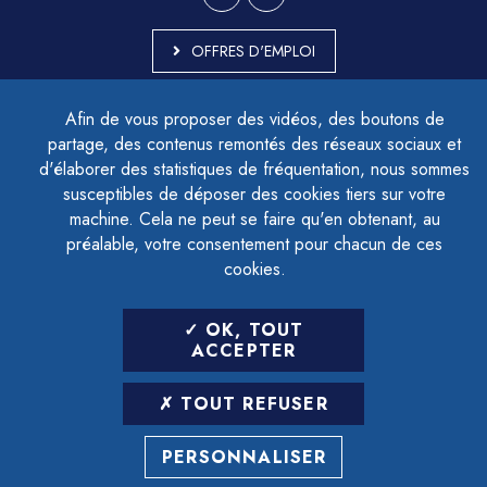
OFFRES D'EMPLOI
MARCHÉS PUBLICS
Afin de vous proposer des vidéos, des boutons de
ACCESSIBILITÉ - PARTIELLEMENT CONFORME
partage, des contenus remontés des réseaux sociaux et
PLAN DU SITE
d'élaborer des statistiques de fréquentation, nous sommes
MENTIONS LÉGALES
CONTACTER LE DÉLÉGUÉ À LA PROTECTION DES DONNÉES
susceptibles de déposer des cookies tiers sur votre
GESTION DES COOKIES
machine. Cela ne peut se faire qu'en obtenant, au
préalable, votre consentement pour chacun de ces
cookies.
LETTRE D'INFORMATION
OK, TOUT
SAISIR VOTRE ADRESSE E-MAIL
ACCEPTER
POUR VOUS INSCRIRE :
TOUT REFUSER
ARCHIVES
DÉSINSCRIPTION
PERSONNALISER