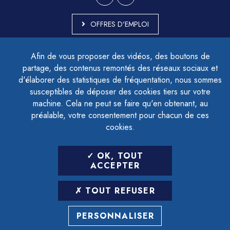
OFFRES D'EMPLOI
MARCHÉS PUBLICS
Afin de vous proposer des vidéos, des boutons de
ACCESSIBILITÉ - PARTIELLEMENT CONFORME
partage, des contenus remontés des réseaux sociaux et
PLAN DU SITE
d'élaborer des statistiques de fréquentation, nous sommes
MENTIONS LÉGALES
CONTACTER LE DÉLÉGUÉ À LA PROTECTION DES DONNÉES
susceptibles de déposer des cookies tiers sur votre
GESTION DES COOKIES
machine. Cela ne peut se faire qu'en obtenant, au
préalable, votre consentement pour chacun de ces
cookies.
LETTRE D'INFORMATION
OK, TOUT
SAISIR VOTRE ADRESSE E-MAIL
ACCEPTER
POUR VOUS INSCRIRE :
TOUT REFUSER
ARCHIVES
DÉSINSCRIPTION
PERSONNALISER