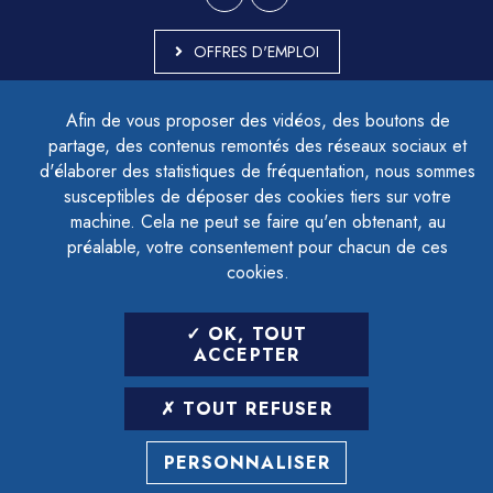
OFFRES D'EMPLOI
MARCHÉS PUBLICS
Afin de vous proposer des vidéos, des boutons de
ACCESSIBILITÉ - PARTIELLEMENT CONFORME
partage, des contenus remontés des réseaux sociaux et
PLAN DU SITE
d'élaborer des statistiques de fréquentation, nous sommes
MENTIONS LÉGALES
CONTACTER LE DÉLÉGUÉ À LA PROTECTION DES DONNÉES
susceptibles de déposer des cookies tiers sur votre
GESTION DES COOKIES
machine. Cela ne peut se faire qu'en obtenant, au
préalable, votre consentement pour chacun de ces
cookies.
LETTRE D'INFORMATION
OK, TOUT
SAISIR VOTRE ADRESSE E-MAIL
ACCEPTER
POUR VOUS INSCRIRE :
TOUT REFUSER
ARCHIVES
DÉSINSCRIPTION
PERSONNALISER