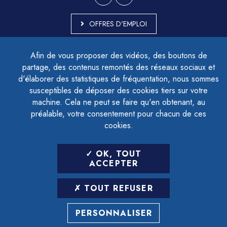
OFFRES D'EMPLOI
MARCHÉS PUBLICS
Afin de vous proposer des vidéos, des boutons de
ACCESSIBILITÉ - PARTIELLEMENT CONFORME
partage, des contenus remontés des réseaux sociaux et
PLAN DU SITE
d'élaborer des statistiques de fréquentation, nous sommes
MENTIONS LÉGALES
CONTACTER LE DÉLÉGUÉ À LA PROTECTION DES DONNÉES
susceptibles de déposer des cookies tiers sur votre
GESTION DES COOKIES
machine. Cela ne peut se faire qu'en obtenant, au
préalable, votre consentement pour chacun de ces
cookies.
LETTRE D'INFORMATION
OK, TOUT
SAISIR VOTRE ADRESSE E-MAIL
ACCEPTER
POUR VOUS INSCRIRE :
TOUT REFUSER
ARCHIVES
DÉSINSCRIPTION
PERSONNALISER