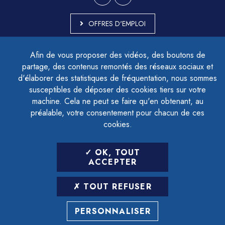
OFFRES D'EMPLOI
MARCHÉS PUBLICS
Afin de vous proposer des vidéos, des boutons de
ACCESSIBILITÉ - PARTIELLEMENT CONFORME
partage, des contenus remontés des réseaux sociaux et
PLAN DU SITE
d'élaborer des statistiques de fréquentation, nous sommes
MENTIONS LÉGALES
CONTACTER LE DÉLÉGUÉ À LA PROTECTION DES DONNÉES
susceptibles de déposer des cookies tiers sur votre
GESTION DES COOKIES
machine. Cela ne peut se faire qu'en obtenant, au
préalable, votre consentement pour chacun de ces
cookies.
LETTRE D'INFORMATION
OK, TOUT
SAISIR VOTRE ADRESSE E-MAIL
ACCEPTER
POUR VOUS INSCRIRE :
TOUT REFUSER
ARCHIVES
DÉSINSCRIPTION
PERSONNALISER