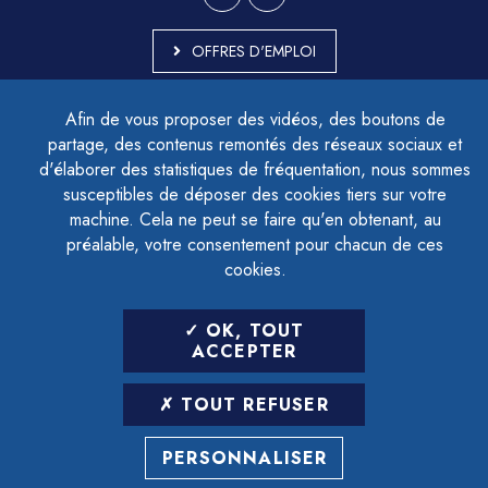
OFFRES D'EMPLOI
MARCHÉS PUBLICS
Afin de vous proposer des vidéos, des boutons de
ACCESSIBILITÉ - PARTIELLEMENT CONFORME
partage, des contenus remontés des réseaux sociaux et
PLAN DU SITE
d'élaborer des statistiques de fréquentation, nous sommes
MENTIONS LÉGALES
CONTACTER LE DÉLÉGUÉ À LA PROTECTION DES DONNÉES
susceptibles de déposer des cookies tiers sur votre
GESTION DES COOKIES
machine. Cela ne peut se faire qu'en obtenant, au
préalable, votre consentement pour chacun de ces
cookies.
LETTRE D'INFORMATION
OK, TOUT
SAISIR VOTRE ADRESSE E-MAIL
ACCEPTER
POUR VOUS INSCRIRE :
TOUT REFUSER
ARCHIVES
DÉSINSCRIPTION
PERSONNALISER