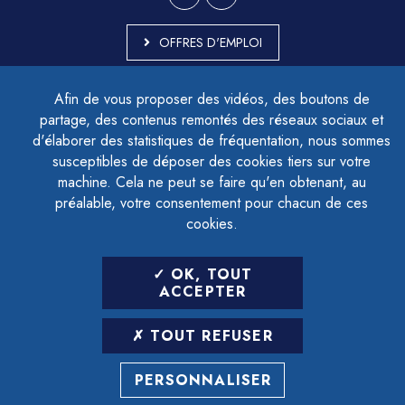
OFFRES D'EMPLOI
MARCHÉS PUBLICS
Afin de vous proposer des vidéos, des boutons de
ACCESSIBILITÉ - PARTIELLEMENT CONFORME
partage, des contenus remontés des réseaux sociaux et
PLAN DU SITE
d'élaborer des statistiques de fréquentation, nous sommes
MENTIONS LÉGALES
CONTACTER LE DÉLÉGUÉ À LA PROTECTION DES DONNÉES
susceptibles de déposer des cookies tiers sur votre
GESTION DES COOKIES
machine. Cela ne peut se faire qu'en obtenant, au
préalable, votre consentement pour chacun de ces
cookies.
LETTRE D'INFORMATION
OK, TOUT
SAISIR VOTRE ADRESSE E-MAIL
ACCEPTER
POUR VOUS INSCRIRE :
TOUT REFUSER
ARCHIVES
DÉSINSCRIPTION
PERSONNALISER