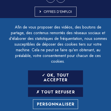
OFFRES D'EMPLOI
MARCHÉS PUBLICS
Afin de vous proposer des vidéos, des boutons de
ACCESSIBILITÉ - PARTIELLEMENT CONFORME
partage, des contenus remontés des réseaux sociaux et
PLAN DU SITE
d'élaborer des statistiques de fréquentation, nous sommes
MENTIONS LÉGALES
CONTACTER LE DÉLÉGUÉ À LA PROTECTION DES DONNÉES
susceptibles de déposer des cookies tiers sur votre
GESTION DES COOKIES
machine. Cela ne peut se faire qu'en obtenant, au
préalable, votre consentement pour chacun de ces
cookies.
LETTRE D'INFORMATION
OK, TOUT
SAISIR VOTRE ADRESSE E-MAIL
ACCEPTER
POUR VOUS INSCRIRE :
TOUT REFUSER
ARCHIVES
DÉSINSCRIPTION
PERSONNALISER