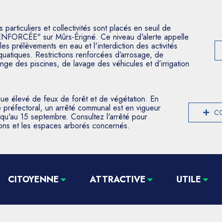
articuliers et collectivités sont placés en seuil de
ENFORCÉE" sur Mûrs-Érigné. Ce niveau d'alerte appelle
les prélèvements en eau et l'interdiction des activités
aquatiques. Restrictions renforcées d’arrosage, de
nge des piscines, de lavage des véhicules et d’irrigation
que élevé de feux de forêt et de végétation. En
 préfectoral, un arrêté communal est en vigueur
CO
usqu'au 15 septembre. Consultez l'arrêté pour
tions et les espaces arborés concernés.
CITOYENNE
ATTRACTIVE
UTILE