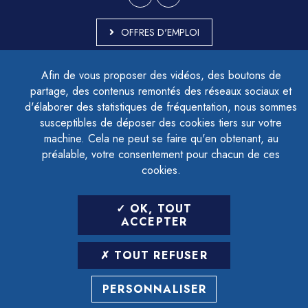
OFFRES D'EMPLOI
MARCHÉS PUBLICS
Afin de vous proposer des vidéos, des boutons de
ACCESSIBILITÉ - PARTIELLEMENT CONFORME
partage, des contenus remontés des réseaux sociaux et
PLAN DU SITE
d'élaborer des statistiques de fréquentation, nous sommes
MENTIONS LÉGALES
CONTACTER LE DÉLÉGUÉ À LA PROTECTION DES DONNÉES
susceptibles de déposer des cookies tiers sur votre
GESTION DES COOKIES
machine. Cela ne peut se faire qu'en obtenant, au
préalable, votre consentement pour chacun de ces
cookies.
LETTRE D'INFORMATION
OK, TOUT
SAISIR VOTRE ADRESSE E-MAIL
ACCEPTER
POUR VOUS INSCRIRE :
TOUT REFUSER
ARCHIVES
DÉSINSCRIPTION
PERSONNALISER