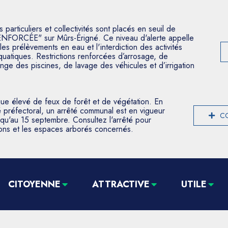
articuliers et collectivités sont placés en seuil de
ENFORCÉE" sur Mûrs-Érigné. Ce niveau d'alerte appelle
les prélèvements en eau et l'interdiction des activités
aquatiques. Restrictions renforcées d’arrosage, de
nge des piscines, de lavage des véhicules et d’irrigation
que élevé de feux de forêt et de végétation. En
 préfectoral, un arrêté communal est en vigueur
CO
usqu'au 15 septembre. Consultez l'arrêté pour
tions et les espaces arborés concernés.
CITOYENNE
ATTRACTIVE
UTILE