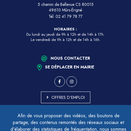
5 chemin de Bellevue CS 80015
49610 Mûrs-Érigné
Tél.
02 41 79 78 77
HORAIRES :
Du lundi au jeudi de 9h à 12h et de 14h à 17h.
Le vendredi de 9h à 12h et de 14h à 16h.
NOUS CONTACTER
SE DÉPLACER EN MAIRIE
OFFRES D'EMPLOI
MARCHÉS PUBLICS
Afin de vous proposer des vidéos, des boutons de
ACCESSIBILITÉ - PARTIELLEMENT CONFORME
partage, des contenus remontés des réseaux sociaux et
PLAN DU SITE
d'élaborer des statistiques de fréquentation, nous sommes
MENTIONS LÉGALES