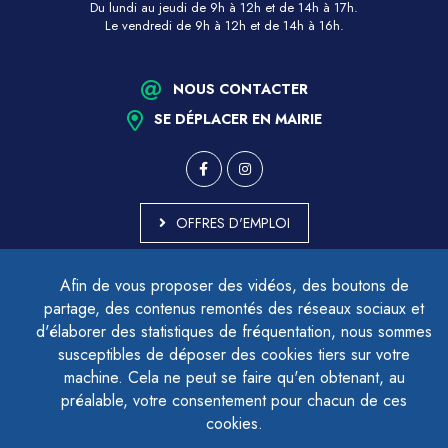
Du lundi au jeudi de 9h à 12h et de 14h à 17h.
Le vendredi de 9h à 12h et de 14h à 16h.
NOUS CONTACTER
SE DÉPLACER EN MAIRIE
OFFRES D'EMPLOI
MARCHÉS PUBLICS
Afin de vous proposer des vidéos, des boutons de
ACCESSIBILITÉ - PARTIELLEMENT CONFORME
partage, des contenus remontés des réseaux sociaux et
PLAN DU SITE
d'élaborer des statistiques de fréquentation, nous sommes
MENTIONS LÉGALES
CONTACTER LE DÉLÉGUÉ À LA PROTECTION DES DONNÉES
susceptibles de déposer des cookies tiers sur votre
GESTION DES COOKIES
machine. Cela ne peut se faire qu'en obtenant, au
préalable, votre consentement pour chacun de ces
cookies.