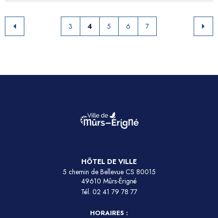
3
4
5
6
7
HÔTEL DE VILLE
5 chemin de Bellevue CS 80015
49610 Mûrs-Érigné
Tél.
02 41 79 78 77
HORAIRES :