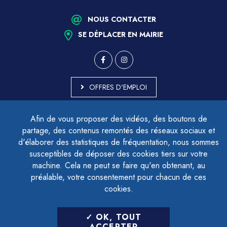
NOUS CONTACTER
SE DÉPLACER EN MAIRIE
OFFRES D'EMPLOI
MARCHÉS PUBLICS
Afin de vous proposer des vidéos, des boutons de
ACCESSIBILITÉ - PARTIELLEMENT CONFORME
partage, des contenus remontés des réseaux sociaux et
PLAN DU SITE
d'élaborer des statistiques de fréquentation, nous sommes
MENTIONS LÉGALES
CONTACTER LE DÉLÉGUÉ À LA PROTECTION DES DONNÉES
susceptibles de déposer des cookies tiers sur votre
GESTION DES COOKIES
machine. Cela ne peut se faire qu'en obtenant, au
préalable, votre consentement pour chacun de ces
cookies.
LETTRE D'INFORMATION
OK, TOUT
SAISIR VOTRE ADRESSE E-MAIL
ACCEPTER