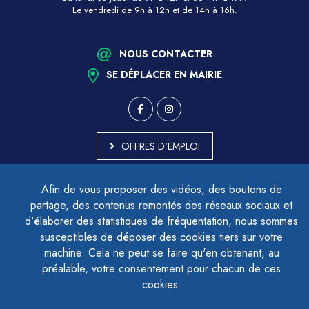
Le vendredi de 9h à 12h et de 14h à 16h.
NOUS CONTACTER
SE DÉPLACER EN MAIRIE
OFFRES D'EMPLOI
MARCHÉS PUBLICS
Afin de vous proposer des vidéos, des boutons de
ACCESSIBILITÉ - PARTIELLEMENT CONFORME
partage, des contenus remontés des réseaux sociaux et
PLAN DU SITE
d'élaborer des statistiques de fréquentation, nous sommes
MENTIONS LÉGALES
CONTACTER LE DÉLÉGUÉ À LA PROTECTION DES DONNÉES
susceptibles de déposer des cookies tiers sur votre
GESTION DES COOKIES
machine. Cela ne peut se faire qu'en obtenant, au
préalable, votre consentement pour chacun de ces
cookies.