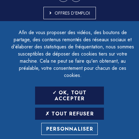
OFFRES D'EMPLOI
MARCHÉS PUBLICS
Afin de vous proposer des vidéos, des boutons de
ACCESSIBILITÉ - PARTIELLEMENT CONFORME
partage, des contenus remontés des réseaux sociaux et
PLAN DU SITE
d'élaborer des statistiques de fréquentation, nous sommes
MENTIONS LÉGALES
CONTACTER LE DÉLÉGUÉ À LA PROTECTION DES DONNÉES
susceptibles de déposer des cookies tiers sur votre
GESTION DES COOKIES
machine. Cela ne peut se faire qu'en obtenant, au
préalable, votre consentement pour chacun de ces
cookies.
LETTRE D'INFORMATION
OK, TOUT
SAISIR VOTRE ADRESSE E-MAIL
ACCEPTER
POUR VOUS INSCRIRE :
TOUT REFUSER
ARCHIVES
DÉSINSCRIPTION
PERSONNALISER