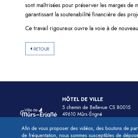
sont maîtrisées pour préserver les marges de 
garantissant la soutenabilité financière des proje
Ce travail rigoureux ouvre la voie à de nouveaux
RETOUR
HÔTEL DE VILLE
5 chemin de Bellevue CS 80015
49610 Mûrs-Érigné
Tél.
02 41 79 78 77
Afin de vous proposer des vidéos, des boutons de part
HORAIRES :
de fréquentation, nous sommes susceptibles de déposer 