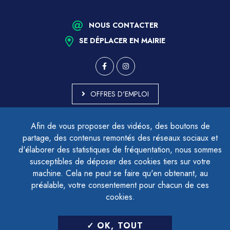
NOUS CONTACTER
SE DÉPLACER EN MAIRIE
OFFRES D'EMPLOI
MARCHÉS PUBLICS
Afin de vous proposer des vidéos, des boutons de
ACCESSIBILITÉ - PARTIELLEMENT CONFORME
partage, des contenus remontés des réseaux sociaux et
PLAN DU SITE
d'élaborer des statistiques de fréquentation, nous sommes
MENTIONS LÉGALES
CONTACTER LE DÉLÉGUÉ À LA PROTECTION DES DONNÉES
susceptibles de déposer des cookies tiers sur votre
GESTION DES COOKIES
machine. Cela ne peut se faire qu'en obtenant, au
préalable, votre consentement pour chacun de ces
cookies.
LETTRE D'INFORMATION
OK, TOUT