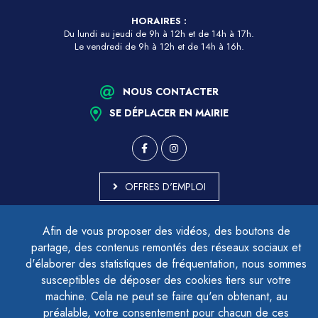
HORAIRES :
Du lundi au jeudi de 9h à 12h et de 14h à 17h.
Le vendredi de 9h à 12h et de 14h à 16h.
NOUS CONTACTER
SE DÉPLACER EN MAIRIE
OFFRES D'EMPLOI
MARCHÉS PUBLICS
Afin de vous proposer des vidéos, des boutons de
ACCESSIBILITÉ - PARTIELLEMENT CONFORME
partage, des contenus remontés des réseaux sociaux et
PLAN DU SITE
d'élaborer des statistiques de fréquentation, nous sommes
MENTIONS LÉGALES
CONTACTER LE DÉLÉGUÉ À LA PROTECTION DES DONNÉES
susceptibles de déposer des cookies tiers sur votre
GESTION DES COOKIES
machine. Cela ne peut se faire qu'en obtenant, au
préalable, votre consentement pour chacun de ces