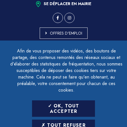
SE DÉPLACER EN MAIRIE
OFFRES D'EMPLOI
MARCHÉS PUBLICS
Afin de vous proposer des vidéos, des boutons de
ACCESSIBILITÉ - PARTIELLEMENT CONFORME
partage, des contenus remontés des réseaux sociaux et
PLAN DU SITE
d'élaborer des statistiques de fréquentation, nous sommes
MENTIONS LÉGALES
CONTACTER LE DÉLÉGUÉ À LA PROTECTION DES DONNÉES
susceptibles de déposer des cookies tiers sur votre
GESTION DES COOKIES
machine. Cela ne peut se faire qu'en obtenant, au
préalable, votre consentement pour chacun de ces
cookies.
LETTRE D'INFORMATION
OK, TOUT
SAISIR VOTRE ADRESSE E-MAIL
ACCEPTER
POUR VOUS INSCRIRE :
TOUT REFUSER