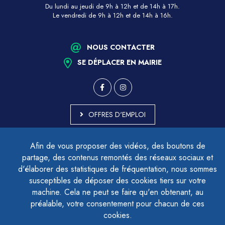
Du lundi au jeudi de 9h à 12h et de 14h à 17h.
Le vendredi de 9h à 12h et de 14h à 16h.
NOUS CONTACTER
SE DÉPLACER EN MAIRIE
OFFRES D'EMPLOI
MARCHÉS PUBLICS
Afin de vous proposer des vidéos, des boutons de
ACCESSIBILITÉ - PARTIELLEMENT CONFORME
partage, des contenus remontés des réseaux sociaux et
PLAN DU SITE
d'élaborer des statistiques de fréquentation, nous sommes
MENTIONS LÉGALES
CONTACTER LE DÉLÉGUÉ À LA PROTECTION DES DONNÉES
susceptibles de déposer des cookies tiers sur votre
GESTION DES COOKIES
machine. Cela ne peut se faire qu'en obtenant, au
préalable, votre consentement pour chacun de ces
cookies.