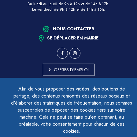
Du lundi au jeudi de 9h à 12h et de 14h à 17h.
Le vendredi de 9h à 12h et de 14h à 16h.
NOUS CONTACTER
SE DÉPLACER EN MAIRIE
OFFRES D'EMPLOI
MARCHÉS PUBLICS
Afin de vous proposer des vidéos, des boutons de
ACCESSIBILITÉ - PARTIELLEMENT CONFORME
partage, des contenus remontés des réseaux sociaux et
PLAN DU SITE
d'élaborer des statistiques de fréquentation, nous sommes
MENTIONS LÉGALES
CONTACTER LE DÉLÉGUÉ À LA PROTECTION DES DONNÉES
susceptibles de déposer des cookies tiers sur votre
GESTION DES COOKIES
machine. Cela ne peut se faire qu'en obtenant, au
préalable, votre consentement pour chacun de ces
cookies.