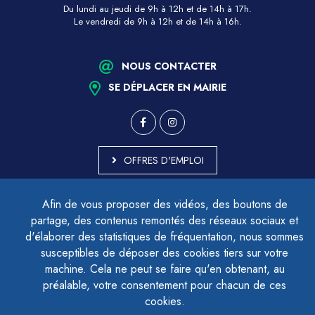
Du lundi au jeudi de 9h à 12h et de 14h à 17h.
Le vendredi de 9h à 12h et de 14h à 16h.
NOUS CONTACTER
SE DÉPLACER EN MAIRIE
OFFRES D'EMPLOI
MARCHÉS PUBLICS
Afin de vous proposer des vidéos, des boutons de
ACCESSIBILITÉ - PARTIELLEMENT CONFORME
partage, des contenus remontés des réseaux sociaux et
PLAN DU SITE
d'élaborer des statistiques de fréquentation, nous sommes
MENTIONS LÉGALES
CONTACTER LE DÉLÉGUÉ À LA PROTECTION DES DONNÉES
susceptibles de déposer des cookies tiers sur votre
GESTION DES COOKIES
machine. Cela ne peut se faire qu'en obtenant, au
préalable, votre consentement pour chacun de ces
cookies.